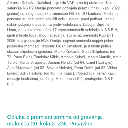
Antonija Kobaša. Nažalost, nije bilo VAR-a na toj utakmici. Tako je
selekcija NS PŽ Orašje ponovno doživjela poraz u finalu (kao i 2022.
godine) od istog suparnika, momčadi NS ZE-DO kantona. Međutim,
ponovno su naši igrači polučili veliki uspjeh, pravi pothvat, jer su
nakon pobjeda u susretima protiv selekcija iz Doboja, Bijeljine i
Livna, a u konkurenciji čak 17 reprezentativnih selekcija iz NS BiH,
igrali u finalu toga jakog natjecanja, što je, uz seniorski Kup BiH
2006. koji je osvojio HNK Orašje, najveći seniorski uspjeh jedne
posavske momčadi. Izbornik Dejan Smajlović je u finalu priliku
ukazao slijedećim igračima: Marko Živković, Sead Buljubašić (od
73. Pavo Ević), Tomislav Mikić, Antonio Kobaš, Marko Matolić, Amir
Turbić, Kenan Arapović, Jasmin Rendić (od 64. Emel Hadžajlić),
Alen Mujanović (od 82. Slavko Aleksić), Petar Dežić (od 82. Vidan
Lovrić), Adin Halilović (od 46. Ilija Kopić). Pobjednički pehar, kao i
medalje finalistima, uručio je Muris Jabandžić, predsjednik NS F
BiH.
Odluka o promjeni termina odigravanja
utakmica 20. kola 2. ŽNL Posavina