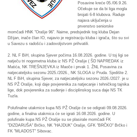
Posavine kreće 05./06.9.26.
Očekuje se da bi liga mogla
brojati 6-8 klubova. Raduje
najava uključenja u
prvenstvo seniorske
momčadi HNK ''Orašje 96''. Naime, predsjednik tog kluba Dejan
Džijan, inače član IO, najavio je registraciju kluba i igrača, što su svi
u Savezu s radošću i zadovoljstvom prihvatili.
2. NL F BiH, skupina Sjever počima 16.08.2026. godine. U toj ligi se
natječu tri nogometna kluba iz NS PŽ Orašje ( ŠD NAPREDAK iz
Matića, NK TREŠNJEVKA iz Maoče i prvak 1. ŽNL Posavina za
natjecateljsku sezonu 2025./2026., NK SLOGA iz Pruda. Sjedište 2.
NL F BiH, skupina Sjever, za natjecateljsku sezonu 2026./2027. je u
NS PŽ Orašje, koji daje povjerenika za natjecanje i tehničkog tajnika
lige, dok povjerenika za suđenje i disciplinskog suca daje NS TK
Tuzla.
Polufinalne utakmice kupa NS PŽ Orašje će se odigrati 09.08.2026.
godine, a finalna utakmica će se igrati 16.08.2026. godine. U
polufinale kupa NS PŽ Orašje su se plasirale momčadi FK
''DIZDARUŠA'' Brčko, NK ''HAJDUK'' Orašje, GFK ''BRČKO'' Brčko i
FK ''MLADOST'' Sibovac.