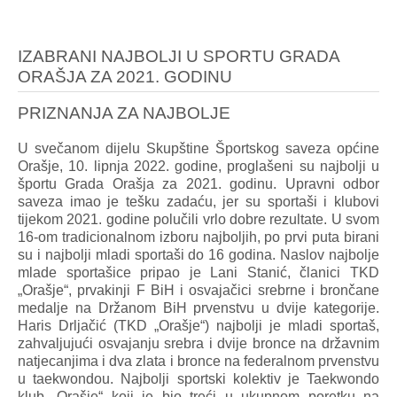
IZABRANI NAJBOLJI U SPORTU GRADA
ORAŠJA ZA 2021. GODINU
PRIZNANJA ZA NAJBOLJE
U svečanom dijelu Skupštine Športskog saveza općine
Orašje, 10. lipnja 2022. godine, proglašeni su najbolji u
športu Grada Orašja za 2021. godinu. Upravni odbor
saveza imao je tešku zadaću, jer su sportaši i klubovi
tijekom 2021. godine polučili vrlo dobre rezultate. U svom
16-om tradicionalnom izboru najboljih, po prvi puta birani
su i najbolji mladi sportaši do 16 godina. Naslov najbolje
mlade sportašice pripao je Lani Stanić, članici TKD
„Orašje“, prvakinji F BiH i osvajačici srebrne i brončane
medalje na Držanom BiH prvenstvu u dvije kategorije.
Haris Drljačić (TKD „Orašje“) najbolji je mladi sportaš,
zahvaljujući osvajanju srebra i dvije bronce na državnim
natjecanjima i dva zlata i bronce na federalnom prvenstvu
u taekwondou. Najbolji sportski kolektiv je Taekwondo
klub „Orašje“ koji je bio treći u ukupnom poretku na