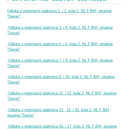
Odluka o registraciji utakmica 1. i 2. kola 2. NL F BiH, skupina
''Sjever''
Odluka o registraciji utakmica 3. i 4. kola 2. NL F BiH, skupina
''Sjever''
Odluka o registraciji utakmica 5. i 6. kola 2. NL F BiH, skupina
''Sjever''
Odluka o registraciji utakmica 7. i 9. kola 2. NL F BiH, skupina
''Sjever''
Odluka o registraciji utakmica 8. i 10. kola 2. NL F BiH, skupina
''Sjever''
Odluka o registraciji utakmica 11. i 12. kola 2. NL F BiH, skupina
''Sjever''
Odluka o registraciji utakmica 13., 14. i 15. kola 2. NL F BiH,
skupina ''Sjever''
Odluka o registraciji utakmica 16. i 17. kola 2. NL F BiH, skupina