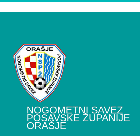
NOGOMETNI SAVEZ
POSAVSKE ŽUPANIJE
ORAŠJE