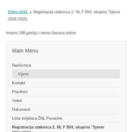
Dobro došli.
Registracija utakmica 2. NL F BiH, skupina ''Sjever
2024./2025.
Imamo 198 gostiju i nema članova online
Main Menu
Naslovnica
Vijesti
Kontakt
Pravilnici
Video
Dokumenti
Lista strijelaca ŽNL Posavine
Registracija utakmica 2. NL F BiH, skupina ''Sjever