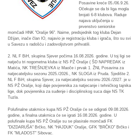
Posavine kreće 05./06.9.26.
Očekuje se da bi liga mogla
brojati 6-8 klubova. Raduje
najava uključenja u
prvenstvo seniorske
momčadi HNK ''Orašje 96''. Naime, predsjednik tog kluba Dejan
Džijan, inače član IO, najavio je registraciju kluba i igrača, što su svi
u Savezu s radošću i zadovoljstvom prihvatili.
2. NL F BiH, skupina Sjever počima 16.08.2026. godine. U toj ligi se
natječu tri nogometna kluba iz NS PŽ Orašje ( ŠD NAPREDAK iz
Matića, NK TREŠNJEVKA iz Maoče i prvak 1. ŽNL Posavina za
natjecateljsku sezonu 2025./2026., NK SLOGA iz Pruda. Sjedište 2.
NL F BiH, skupina Sjever, za natjecateljsku sezonu 2026./2027. je u
NS PŽ Orašje, koji daje povjerenika za natjecanje i tehničkog tajnika
lige, dok povjerenika za suđenje i disciplinskog suca daje NS TK
Tuzla.
Polufinalne utakmice kupa NS PŽ Orašje će se odigrati 09.08.2026.
godine, a finalna utakmica će se igrati 16.08.2026. godine. U
polufinale kupa NS PŽ Orašje su se plasirale momčadi FK
''DIZDARUŠA'' Brčko, NK ''HAJDUK'' Orašje, GFK ''BRČKO'' Brčko i
FK ''MLADOST'' Sibovac.