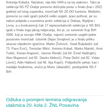
Antonija Kobaša. Nažalost, nije bilo VAR-a na toj utakmici. Tako je
selekcija NS PŽ Orašje ponovno doživjela poraz u finalu (kao i 2022.
godine) od istog suparnika, momčadi NS ZE-DO kantona. Međutim,
ponovno su naši igrači polučili veliki uspjeh, pravi pothvat, jer su
nakon pobjeda u susretima protiv selekcija iz Doboja, Bijeljine i
Livna, a u konkurenciji čak 17 reprezentativnih selekcija iz NS BiH,
igrali u finalu toga jakog natjecanja, što je, uz seniorski Kup BiH
2006. koji je osvojio HNK Orašje, najveći seniorski uspjeh jedne
posavske momčadi. Izbornik Dejan Smajlović je u finalu priliku
ukazao slijedećim igračima: Marko Živković, Sead Buljubašić (od
73. Pavo Ević), Tomislav Mikić, Antonio Kobaš, Marko Matolić, Amir
Turbić, Kenan Arapović, Jasmin Rendić (od 64. Emel Hadžajlić),
Alen Mujanović (od 82. Slavko Aleksić), Petar Dežić (od 82. Vidan
Lovrić), Adin Halilović (od 46. Ilija Kopić). Pobjednički pehar, kao i
medalje finalistima, uručio je Muris Jabandžić, predsjednik NS F
BiH.
Odluka o promjeni termina odigravanja
utakmica 20. kola 2. ŽNL Posavina