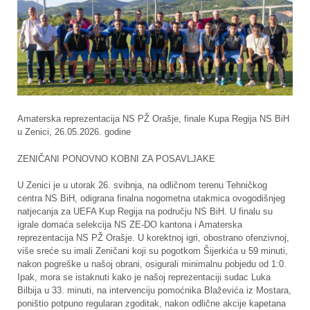
Amaterska reprezentacija NS PŽ Orašje, finale Kupa Regija NS BiH
u Zenici, 26.05.2026. godine
ZENIČANI PONOVNO KOBNI ZA POSAVLJAKE
U Zenici je u utorak 26. svibnja, na odličnom terenu Tehničkog
centra NS BiH, odigrana finalna nogometna utakmica ovogodišnjeg
natjecanja za UEFA Kup Regija na području NS BiH. U finalu su
igrale domaća selekcija NS ZE-DO kantona i Amaterska
reprezentacija NS PŽ Orašje. U korektnoj igri, obostrano ofenzivnoj,
više sreće su imali Zeničani koji su pogotkom Šijerkića u 59 minuti,
nakon pogreške u našoj obrani, osigurali minimalnu pobjedu od 1:0.
Ipak, mora se istaknuti kako je našoj reprezentaciji sudac Luka
Bilbija u 33. minuti, na intervenciju pomoćnika Blaževića iz Mostara,
poništio potpuno regularan zgoditak, nakon odlične akcije kapetana