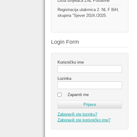
Lista strijelaca ŽNL Posavine
Registracija utakmica 2. NL F BiH,
skupina ''Sjever 2024./2025.
Login Form
Korisničko ime
Lozinka
Zapamti me
Zaboravili ste lozinku?
Zaboravili ste korisničko ime?