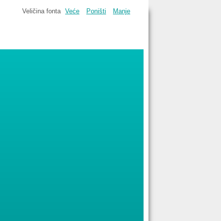
Veličina fonta
Veće
Poništi
Manje