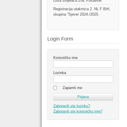
Lista strijelaca ŽNL Posavine
Registracija utakmica 2. NL F BiH,
skupina ''Sjever 2024./2025.
Login Form
Korisničko ime
Lozinka
Zapamti me
Zaboravili ste lozinku?
Zaboravili ste korisničko ime?