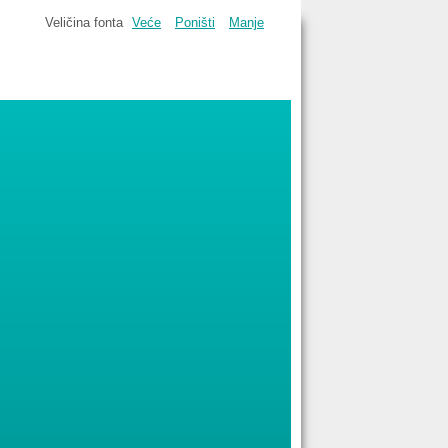
Veličina fonta
Veće
Poništi
Manje