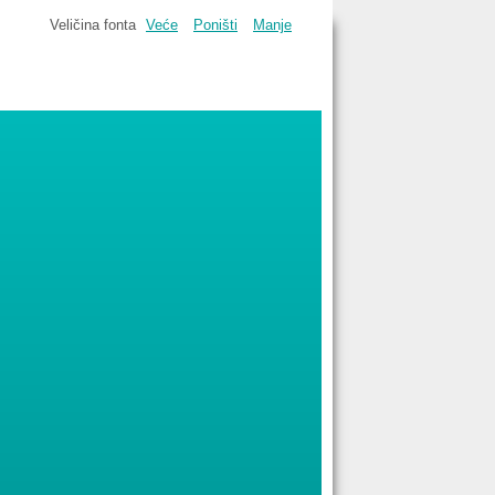
Veličina fonta
Veće
Poništi
Manje