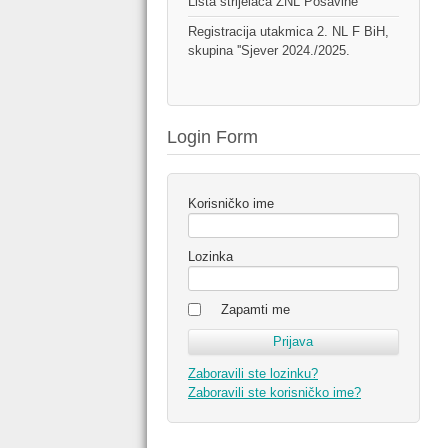
Lista strijelaca ŽNL Posavine
Registracija utakmica 2. NL F BiH,
skupina ''Sjever 2024./2025.
Login Form
Korisničko ime
Lozinka
Zapamti me
Zaboravili ste lozinku?
Zaboravili ste korisničko ime?