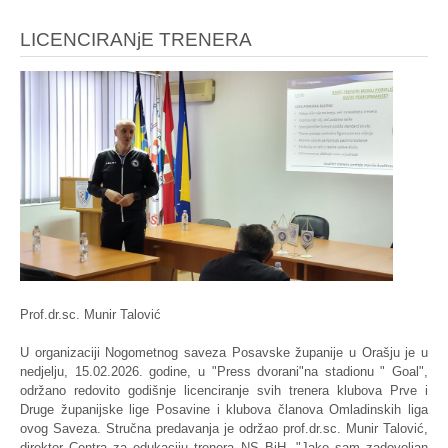
LICENCIRANjE TRENERA
Prof.dr.sc. Munir Talović
U organizaciji Nogometnog saveza Posavske županije u Orašju je u
nedjelju, 15.02.2026. godine, u "Press dvorani"na stadionu " Goal",
održano redovito godišnje licenciranje svih trenera klubova Prve i
Druge županijske lige Posavine i klubova članova Omladinskih liga
ovog Saveza. Stručna predavanja je održao prof.dr.sc. Munir Talović,
direktor Centra za edukaciju trenera NS BiH. "Jako sam zadovoljan