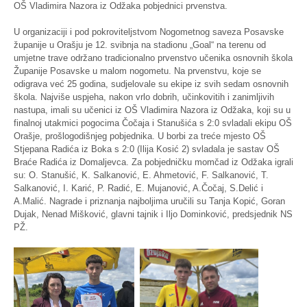
OŠ Vladimira Nazora iz Odžaka pobjednici prvenstva.
U organizaciji i pod pokroviteljstvom Nogometnog saveza Posavske
županije u Orašju je 12. svibnja na stadionu „Goal“ na terenu od
umjetne trave održano tradicionalno prvenstvo učenika osnovnih škola
Županije Posavske u malom nogometu. Na prvenstvu, koje se
odigrava već 25 godina, sudjelovale su ekipe iz svih sedam osnovnih
škola. Najviše uspjeha, nakon vrlo dobrih, učinkovitih i zanimljivih
nastupa, imali su učenici iz OŠ Vladimira Nazora iz Odžaka, koji su u
finalnoj utakmici pogocima Čočaja i Stanušića s 2:0 svladali ekipu OŠ
Orašje, prošlogodišnjeg pobjednika. U borbi za treće mjesto OŠ
Stjepana Radića iz Boka s 2:0 (Ilija Kosić 2) svladala je sastav OŠ
Braće Radića iz Domaljevca. Za pobjedničku momčad iz Odžaka igrali
su: O. Stanušić, K. Salkanović, E. Ahmetović, F. Salkanović, T.
Salkanović, I. Karić, P. Radić, E. Mujanović, A.Čočaj, S.Delić i
A.Malić. Nagrade i priznanja najboljima uručili su Tanja Kopić, Goran
Dujak, Nenad Mišković, glavni tajnik i Iljo Dominković, predsjednik NS
PŽ.