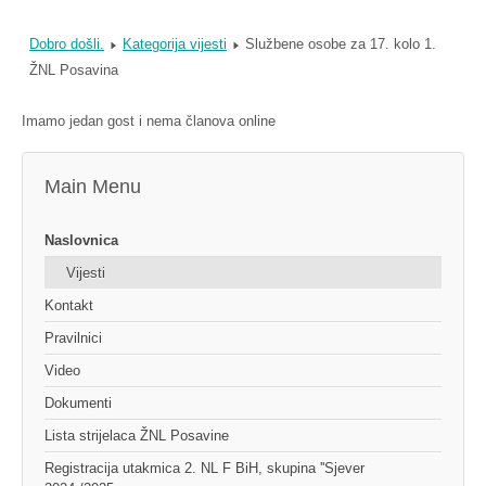
Dobro došli.
Kategorija vijesti
Službene osobe za 17. kolo 1.
ŽNL Posavina
Imamo jedan gost i nema članova online
Main Menu
Naslovnica
Vijesti
Kontakt
Pravilnici
Video
Dokumenti
Lista strijelaca ŽNL Posavine
Registracija utakmica 2. NL F BiH, skupina ''Sjever