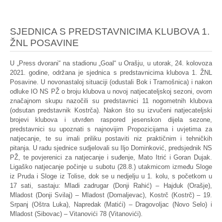
SJEDNICA S PREDSTAVNICIMA KLUBOVA 1.
ŽNL POSAVINE
U „Press dvorani“ na stadionu „Goal“ u Orašju, u utorak, 24. kolovoza
2021. godine, održana je sjednica s predstavnicima klubova 1. ŽNL
Posavine. U novonastaloj situaciji (odustali Bok i Tramošnica) i nakon
odluke IO NS PŽ o broju klubova u novoj natjecateljskoj sezoni, ovom
značajnom skupu nazočili su predstavnici 11 nogometnih klubova
(odsutan predstavnik Kostrča). Nakon što su izvučeni natjecateljski
brojevi klubova i utvrđen raspored jesenskon dijela sezone,
predstavnici su upoznati s najnovijim Propozicijama i uvjetima za
natjecanje, te su imali priliku postaviti niz praktičnim i tehničkih
pitanja. U radu sjednice sudjelovali su Iljo Dominković, predsjednik NS
PŽ, te povjerenici za natjecanje i suđenje, Mato Itrić i Goran Dujak.
Ligaško natjecanje počinje u subotu (28.8.) utakmicom između Sloge
iz Pruda i Sloge iz Tolise, dok se u nedjelju u 1. kolu, s početkom u
17 sati, sastaju: Mladi zadrugar (Donji Rahić) – Hajduk (Orašje),
Mladost (Donji Svilaj) – Mladost (Domaljevac), Kostrč (Kostrč) – 19.
Srpanj (Oštra Luka), Napredak (Matići) – Dragovoljac (Novo Selo) i
Mladost (Sibovac) – Vitanovići 78 (Vitanovići).