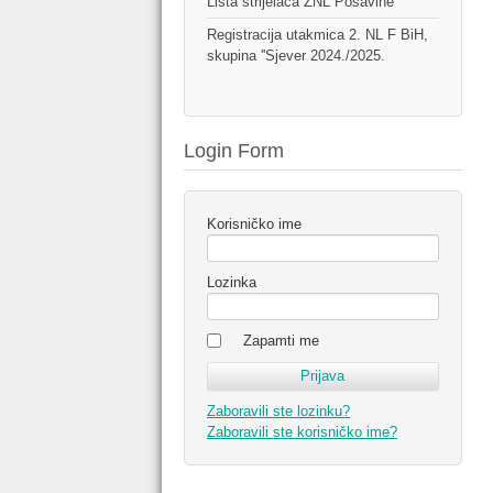
Lista strijelaca ŽNL Posavine
Registracija utakmica 2. NL F BiH,
skupina ''Sjever 2024./2025.
Login Form
Korisničko ime
Lozinka
Zapamti me
Zaboravili ste lozinku?
Zaboravili ste korisničko ime?