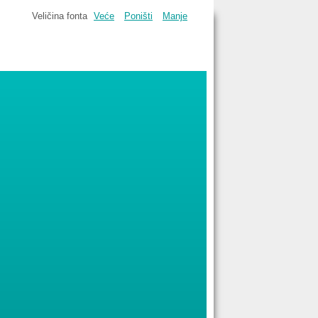
Veličina fonta
Veće
Poništi
Manje