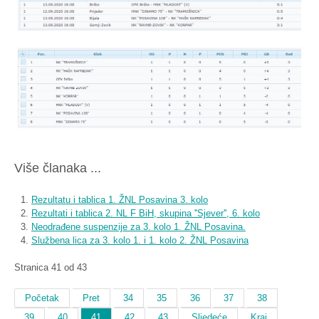
Više članaka ...
Rezultatu i tablica 1. ŽNL Posavina 3. kolo
Rezultati i tablica 2. NL F BiH, skupina ''Sjever'', 6. kolo
Neodrađene suspenzije za 3. kolo 1. ŽNL Posavina.
Službena lica za 3. kolo 1. i 1. kolo 2. ŽNL Posavina
Stranica 41 od 43
Početak
Pret
34
35
36
37
38
39
40
41
42
43
Sljedeće
Kraj