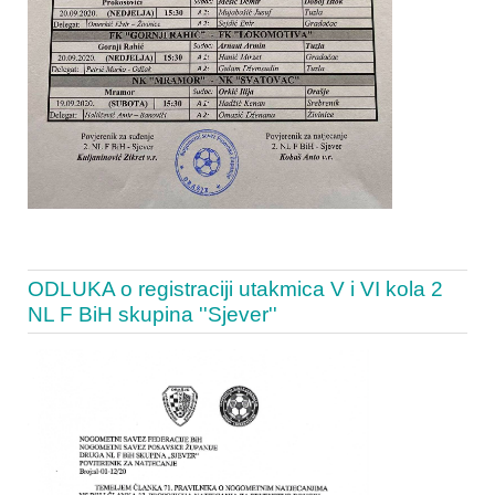
ODLUKA o registraciji utakmica V i VI kola 2
NL F BiH skupina ''Sjever''