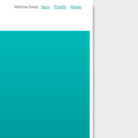
Veličina fonta
Veće
Poništi
Manje