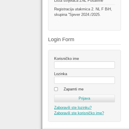
Lista strijelaca ŽNL Posavine
Registracija utakmica 2. NL F BiH,
skupina ''Sjever 2024./2025.
Login Form
Korisničko ime
Lozinka
Zapamti me
Zaboravili ste lozinku?
Zaboravili ste korisničko ime?