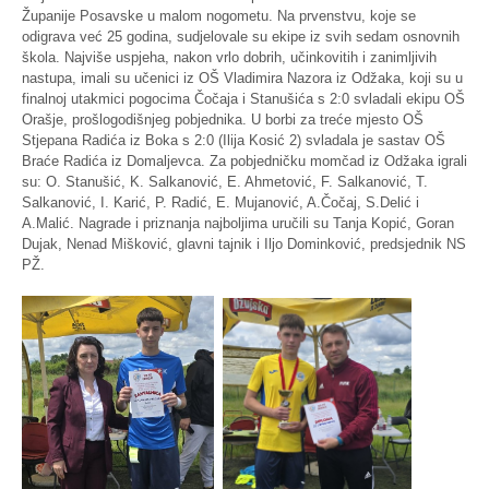
Županije Posavske u malom nogometu. Na prvenstvu, koje se
odigrava već 25 godina, sudjelovale su ekipe iz svih sedam osnovnih
škola. Najviše uspjeha, nakon vrlo dobrih, učinkovitih i zanimljivih
nastupa, imali su učenici iz OŠ Vladimira Nazora iz Odžaka, koji su u
finalnoj utakmici pogocima Čočaja i Stanušića s 2:0 svladali ekipu OŠ
Orašje, prošlogodišnjeg pobjednika. U borbi za treće mjesto OŠ
Stjepana Radića iz Boka s 2:0 (Ilija Kosić 2) svladala je sastav OŠ
Braće Radića iz Domaljevca. Za pobjedničku momčad iz Odžaka igrali
su: O. Stanušić, K. Salkanović, E. Ahmetović, F. Salkanović, T.
Salkanović, I. Karić, P. Radić, E. Mujanović, A.Čočaj, S.Delić i
A.Malić. Nagrade i priznanja najboljima uručili su Tanja Kopić, Goran
Dujak, Nenad Mišković, glavni tajnik i Iljo Dominković, predsjednik NS
PŽ.