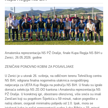
Amaterska reprezentacija NS PŽ Orašje, finale Kupa Regija NS BiH u
Zenici, 26.05.2026. godine
ZENIČANI PONOVNO KOBNI ZA POSAVLJAKE
U Zenici je u utorak 26. svibnja, na odličnom terenu Tehničkog centra
NS BiH, odigrana finalna nogometna utakmica ovogodišnjeg
natjecanja za UEFA Kup Regija na području NS BiH. U finalu su igrale
domaća selekcija NS ZE-DO kantona i Amaterska reprezentacija NS
PŽ Orašje. U korektnoj igri, obostrano ofenzivnoj, više sreće su imali
Zeničani koji su pogotkom Šijerkića u 59 minuti, nakon pogreške u
našoj obrani, osigurali minimalnu pobjedu od 1:0. Ipak, mora se
istaknuti kako je našoj reprezentaciji sudac Luka Bilbija u 33. minuti,