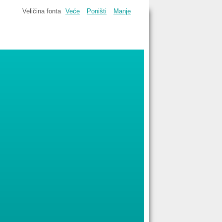
Veličina fonta
Veće
Poništi
Manje