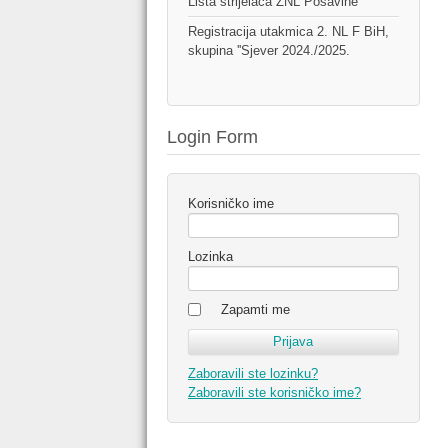
Lista strijelaca ŽNL Posavine
Registracija utakmica 2. NL F BiH,
skupina ''Sjever 2024./2025.
Login Form
Korisničko ime
Lozinka
Zapamti me
Zaboravili ste lozinku?
Zaboravili ste korisničko ime?