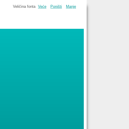
Veličina fonta
Veće
Poništi
Manje