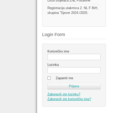
Lista strijelaca ŽNL Posavine
Registracija utakmica 2. NL F BiH,
skupina ''Sjever 2024./2025.
Login Form
Korisničko ime
Lozinka
Zapamti me
Zaboravili ste lozinku?
Zaboravili ste korisničko ime?