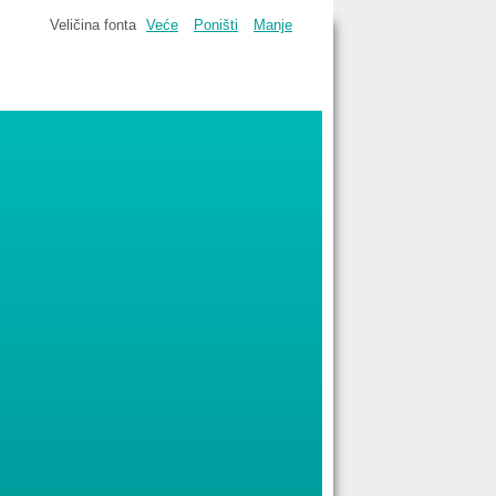
Veličina fonta
Veće
Poništi
Manje