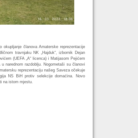
o okupljanje članova Amaterske reprezentacije
ličnom travnjaku NK „Hajduk“, izbornik Dejan
ovićem (UEFA „A“ licenca) i Matijasom Pejićem
ma u narednom razdoblju. Nogometaši su članovi
 Amatersku reprezentaciju našeg Saveza očekuje
ija NS BiH protiv selekcije domaćina. Novo
ti na istom mjestu.