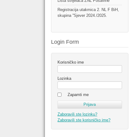
Lista strijelaca ŽNL Posavine
Registracija utakmica 2. NL F BiH,
skupina ''Sjever 2024./2025.
Login Form
Korisničko ime
Lozinka
Zapamti me
Zaboravili ste lozinku?
Zaboravili ste korisničko ime?