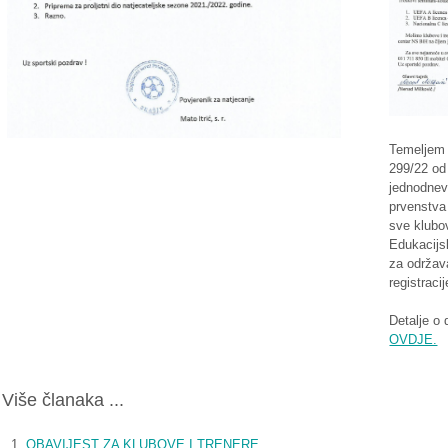
Temeljem 
299/22 od
jednodnevn
prvenstva
sve klubo
Edukacijs
za održav
registracij
Detalje o
OVDJE.
Više članaka ...
OBAVIJEST ZA KLUBOVE I TRENERE