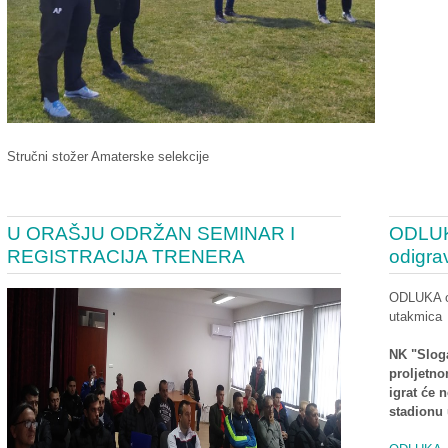
Stručni stožer Amaterske selekcije
U ORAŠJU ODRŽAN SEMINAR I
ODLUKA
REGISTRACIJA TRENERA
odigra
ODLUKA o 
utakmica
NK "Slog
proljetno
igrat će
stadionu