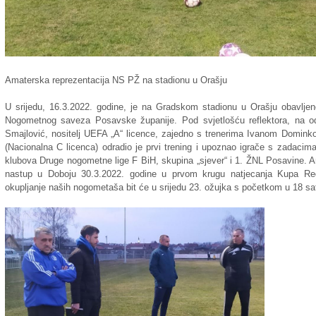
Amaterska reprezentacija NS PŽ na stadionu u Orašju
U srijedu, 16.3.2022. godine, je na Gradskom stadionu u Orašju obavljen
Nogometnog saveza Posavske županije. Pod svjetlošću reflektora, na od
Smajlović, nositelj UEFA „A“ licence, zajedno s trenerima Ivanom Domink
(Nacionalna C licenca) odradio je prvi trening i upoznao igrače s zadaci
klubova Druge nogometne lige F BiH, skupina „sjever“ i 1. ŽNL Posavine.
nastup u Doboju 30.3.2022. godine u prvom krugu natjecanja Kupa Reg
okupljanje naših nogometaša bit će u srijedu 23. ožujka s početkom u 18 sa