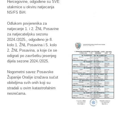
Hercegovine, odgođene su SVE
utakmice u okviru natjecanja
NS/FS BiH.
Odlukom povjerenika za
natjecanje 1. i 2. ŽNL Posavine
za natjecateljsku sezonu
2024./2025., odgođeno je 8.
kolo 1. ŽNL Posavina i 5. kolo
2. ŽNL Posavina, a koje će se
odigrati po završetku jesenjeg
dijela sezone 2024./2025.
Nogometni savez Posavske
Županije Orašje izražava sućut
obiteljima svih onih koji su
stradali u ovim katastrofalnim
nesrećama.