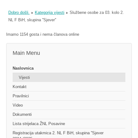
Dobro došli.
Kategorija vijesti
Službene osobe za 03. kolo 2.
NL F BiH, skupina ''Sjever''
Imamo 1154 gosta i nema članova online
Main Menu
Naslovnica
Vijesti
Kontakt
Pravilnici
Video
Dokumenti
Lista strijelaca ŽNL Posavine
Registracija utakmica 2. NL F BiH, skupina ''Sjever