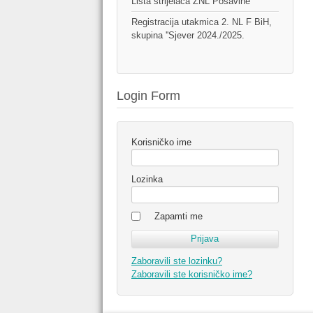
Lista strijelaca ŽNL Posavine
Registracija utakmica 2. NL F BiH,
skupina ''Sjever 2024./2025.
Login Form
Korisničko ime
Lozinka
Zapamti me
Zaboravili ste lozinku?
Zaboravili ste korisničko ime?