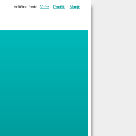
Veličina fonta
Veće
Poništi
Manje