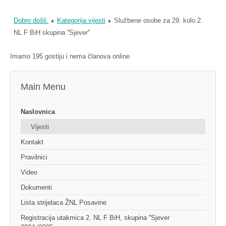
Dobro došli.
Kategorija vijesti
Službene osobe za 29. kolo 2.
NL F BiH skupina ''Sjever''
Imamo 195 gostiju i nema članova online
Main Menu
Naslovnica
Vijesti
Kontakt
Pravilnici
Video
Dokumenti
Lista strijelaca ŽNL Posavine
Registracija utakmica 2. NL F BiH, skupina ''Sjever