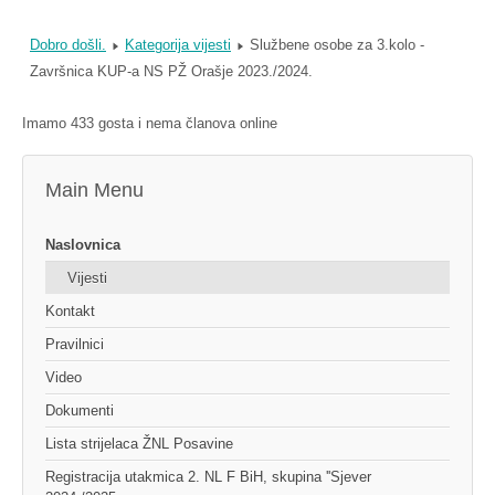
Dobro došli.
Kategorija vijesti
Službene osobe za 3.kolo -
Završnica KUP-a NS PŽ Orašje 2023./2024.
Imamo 433 gosta i nema članova online
Main Menu
Naslovnica
Vijesti
Kontakt
Pravilnici
Video
Dokumenti
Lista strijelaca ŽNL Posavine
Registracija utakmica 2. NL F BiH, skupina ''Sjever