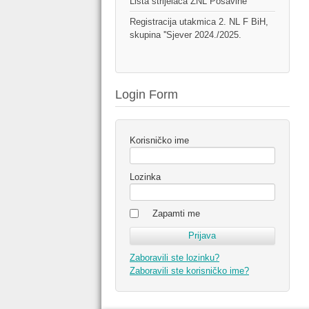
Lista strijelaca ŽNL Posavine
Registracija utakmica 2. NL F BiH,
skupina ''Sjever 2024./2025.
Login Form
Korisničko ime
Lozinka
Zapamti me
Zaboravili ste lozinku?
Zaboravili ste korisničko ime?