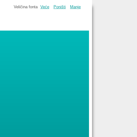
Veličina fonta
Veće
Poništi
Manje