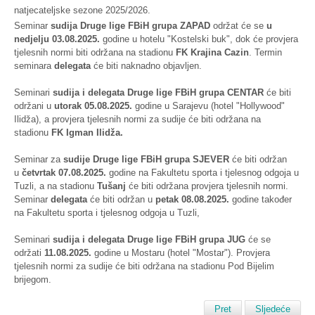
natjecateljske sezone 2025/2026.
Seminar
sudija
Druge lige FBiH grupa ZAPAD
održat će se
u
nedjelju 03.08.2025.
godine u hotelu "Kostelski buk", dok će provjera
tjelesnih normi biti održana na stadionu
FK Krajina Cazin
. Termin
seminara
delegata
će biti naknadno objavljen.
Seminari
sudija i delegata Druge lige FBiH grupa CENTAR
će biti
održani u
utorak 05.08.2025.
godine u Sarajevu (hotel "Hollywood"
Ilidža), a provjera tjelesnih normi za sudije će biti održana na
stadionu
FK Igman Ilidža.
Seminar za
sudije Druge lige FBiH grupa SJEVER
će biti održan
u
četvrtak 07.08.2025.
godine na Fakultetu sporta i tjelesnog odgoja u
Tuzli, a na stadionu
Tušanj
će biti održana provjera tjelesnih normi.
Seminar
delegata
će biti održan u
petak 08.08.2025.
godine također
na Fakultetu sporta i tjelesnog odgoja u Tuzli,
Seminari
sudija i delegata Druge lige FBiH grupa JUG
će se
održati
11.08.2025.
godine u Mostaru (hotel "Mostar"). Provjera
tjelesnih normi za sudije će biti održana na stadionu Pod Bijelim
brijegom.
Pret
Sljedeće