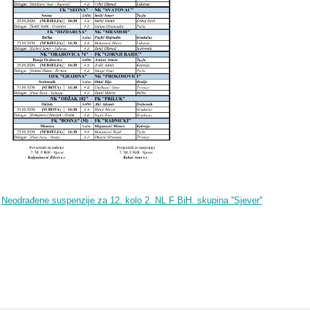
Neodrađene suspenzije za 12. kolo 2. NL F BiH. skupina ''Sjever''