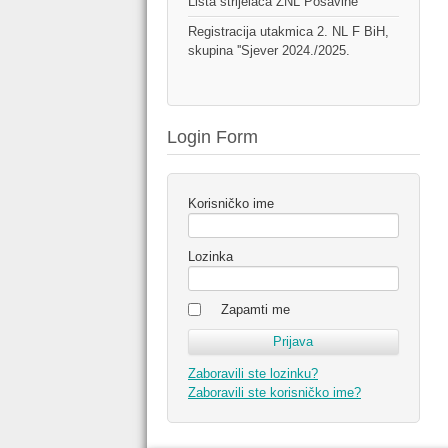
Lista strijelaca ŽNL Posavine
Registracija utakmica 2. NL F BiH,
skupina ''Sjever 2024./2025.
Login Form
Korisničko ime
Lozinka
Zapamti me
Zaboravili ste lozinku?
Zaboravili ste korisničko ime?