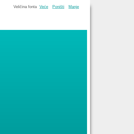
Veličina fonta
Veće
Poništi
Manje