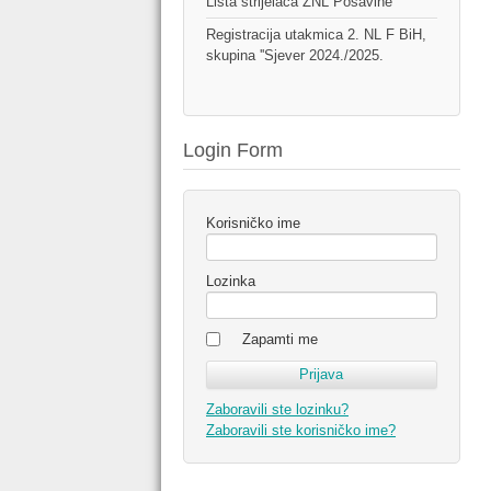
Lista strijelaca ŽNL Posavine
Registracija utakmica 2. NL F BiH,
skupina ''Sjever 2024./2025.
Login Form
Korisničko ime
Lozinka
Zapamti me
Zaboravili ste lozinku?
Zaboravili ste korisničko ime?