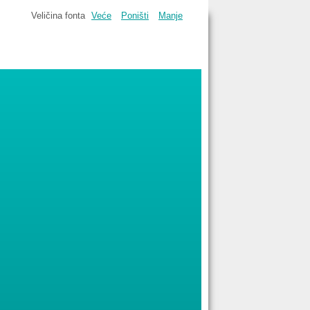
Veličina fonta
Veće
Poništi
Manje