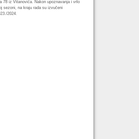
ća 78 iz Vitanovića. Nakon upoznavanja i vrlo
oj sezoni, na kraju rada su izvučeni
023./2024.