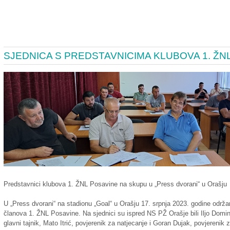
SJEDNICA S PREDSTAVNICIMA KLUBOVA 1. ŽN
Predstavnici klubova 1. ŽNL Posavine na skupu u „Press dvorani“ u Orašju
U „Press dvorani“ na stadionu „Goal“ u Orašju 17. srpnja 2023. godine održ
članova 1. ŽNL Posavine. Na sjednici su ispred NS PŽ Orašje bili Iljo Dom
glavni tajnik, Mato Itrić, povjerenik za natjecanje i Goran Dujak, povjerenik