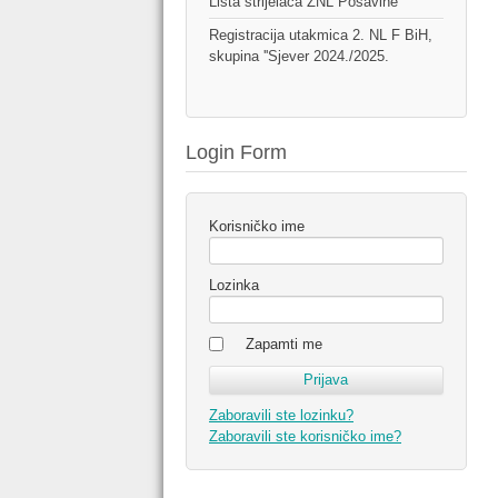
Lista strijelaca ŽNL Posavine
Registracija utakmica 2. NL F BiH,
skupina ''Sjever 2024./2025.
Login Form
Korisničko ime
Lozinka
Zapamti me
Zaboravili ste lozinku?
Zaboravili ste korisničko ime?