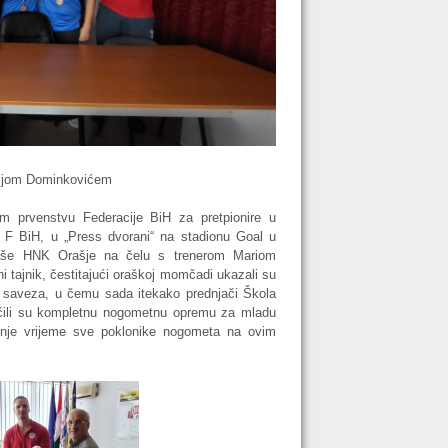
 Iljom Dominkovićem
 prvenstvu Federacije BiH za pretpionire u
S F BiH, u „Press dvorani“ na stadionu Goal u
taše HNK Orašje na čelu s trenerom Mariom
 tajnik, čestitajući oraškoj momčadi ukazali su
u saveza, u čemu sada itekako prednjači Škola
učili su kompletnu nogometnu opremu za mladu
dnje vrijeme sve poklonike nogometa na ovim