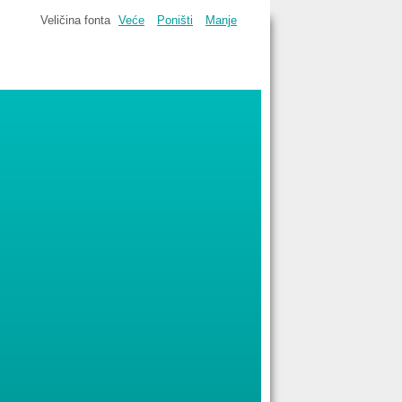
Veličina fonta
Veće
Poništi
Manje