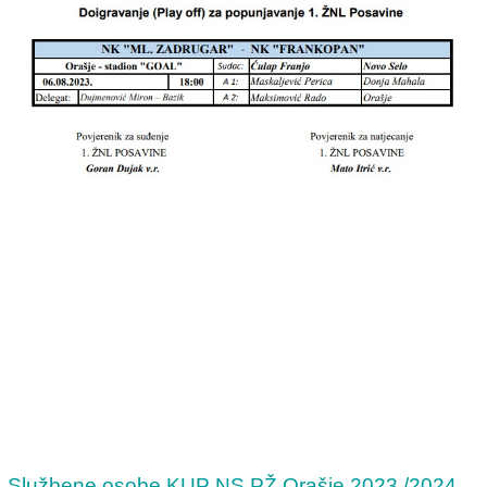
Službene osobe KUP NS PŽ Orašje 2023./2024.