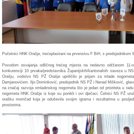
Početnici HNK Orašje, trećeplasirani na prvenstvu F BiH, s predsjednikom
Povodom osvajanja odličnog trećeg mjesta na nedavno održanom 11-om
konkurenciji 10 prvaka/predstavnika Županijskih/kantonalnih saveza u N
Orašju, vodstvo NS PŽ Orašje upriličilo je prijam za mlade nogome
Damjanovićem. Iljo Dominković, predsjednik NS PŽ i Nenad Mišković, glavni
na značaj razvoja omladinskog nogometa što je jedan od prioriteta u rad
nogometa HNK Orašje iz koje su ponikli i ovi dječaci. Čelnici NS PŽ ur
orašku momčad koja je oduševila svojim igrama i rezultatima u poslje
prostorima.