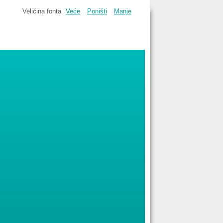
Veličina fonta
Veće
Poništi
Manje