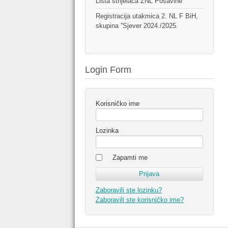
Lista strijelaca ŽNL Posavine
Registracija utakmica 2. NL F BiH,
skupina ''Sjever 2024./2025.
Login Form
Korisničko ime
Lozinka
Zapamti me
Zaboravili ste lozinku?
Zaboravili ste korisničko ime?