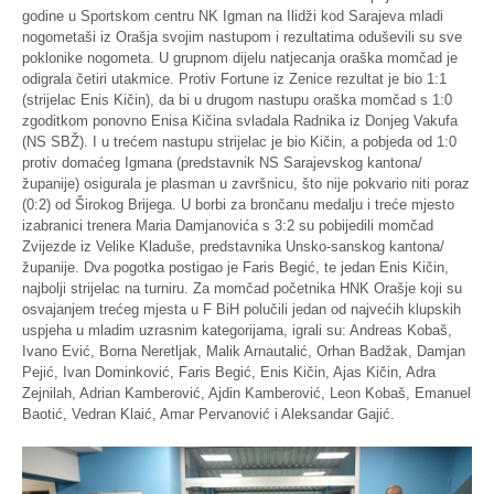
godine u Sportskom centru NK Igman na Ilidži kod Sarajeva mladi
nogometaši iz Orašja svojim nastupom i rezultatima oduševili su sve
poklonike nogometa. U grupnom dijelu natjecanja oraška momčad je
odigrala četiri utakmice. Protiv Fortune iz Zenice rezultat je bio 1:1
(strijelac Enis Kičin), da bi u drugom nastupu oraška momčad s 1:0
zgoditkom ponovno Enisa Kičina svladala Radnika iz Donjeg Vakufa
(NS SBŽ). I u trećem nastupu strijelac je bio Kičin, a pobjeda od 1:0
protiv domaćeg Igmana (predstavnik NS Sarajevskog kantona/
županije) osigurala je plasman u završnicu, što nije pokvario niti poraz
(0:2) od Širokog Brijega. U borbi za brončanu medalju i treće mjesto
izabranici trenera Maria Damjanovića s 3:2 su pobijedili momčad
Zvijezde iz Velike Kladuše, predstavnika Unsko-sanskog kantona/
županije. Dva pogotka postigao je Faris Begić, te jedan Enis Kičin,
najbolji strijelac na turniru. Za momčad početnika HNK Orašje koji su
osvajanjem trećeg mjesta u F BiH polučili jedan od najvećih klupskih
uspjeha u mladim uzrasnim kategorijama, igrali su: Andreas Kobaš,
Ivano Ević, Borna Neretljak, Malik Arnautalić, Orhan Badžak, Damjan
Pejić, Ivan Dominković, Faris Begić, Enis Kičin, Ajas Kičin, Adra
Zejnilah, Adrian Kamberović, Ajdin Kamberović, Leon Kobaš, Emanuel
Baotić, Vedran Klaić, Amar Pervanović i Aleksandar Gajić.