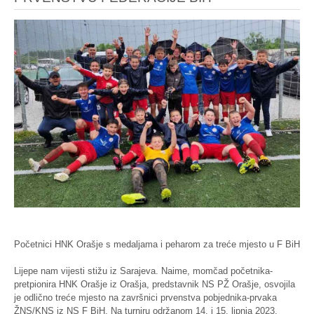
Početnici HNK Orašje s medaljama i peharom za treće mjesto u F BiH
Lijepe nam vijesti stižu iz Sarajeva. Naime, momčad početnika-
pretpionira HNK Orašje iz Orašja, predstavnik NS PŽ Orašje, osvojila
je odlično treće mjesto na završnici prvenstva pobjednika-prvaka
ŽNS/KNS iz NS F BiH. Na turniru održanom 14. i 15. lipnja 2023.