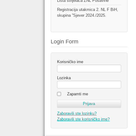
Lista strijelaca ŽNL Posavine
Registracija utakmica 2. NL F BiH,
skupina ''Sjever 2024./2025.
Login Form
Korisničko ime
Lozinka
Zapamti me
Zaboravili ste lozinku?
Zaboravili ste korisničko ime?