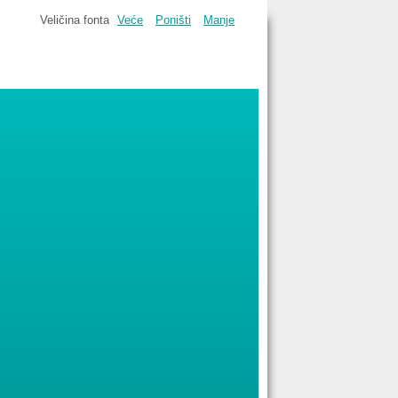
Veličina fonta
Veće
Poništi
Manje