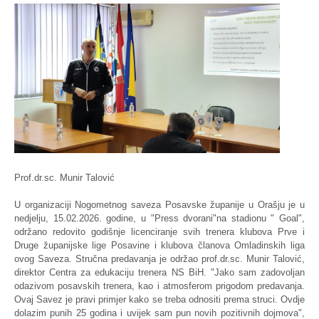
Prof.dr.sc. Munir Talović
U organizaciji Nogometnog saveza Posavske županije u Orašju je u
nedjelju, 15.02.2026. godine, u "Press dvorani"na stadionu " Goal",
održano redovito godišnje licenciranje svih trenera klubova Prve i
Druge županijske lige Posavine i klubova članova Omladinskih liga
ovog Saveza. Stručna predavanja je održao prof.dr.sc. Munir Talović,
direktor Centra za edukaciju trenera NS BiH. "Jako sam zadovoljan
odazivom posavskih trenera, kao i atmosferom prigodom predavanja.
Ovaj Savez je pravi primjer kako se treba odnositi prema struci. Ovdje
dolazim punih 25 godina i uvijek sam pun novih pozitivnih dojmova",