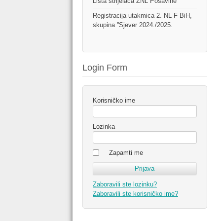
Lista strijelaca ŽNL Posavine
Registracija utakmica 2. NL F BiH,
skupina ''Sjever 2024./2025.
Login Form
Korisničko ime
Lozinka
Zapamti me
Zaboravili ste lozinku?
Zaboravili ste korisničko ime?