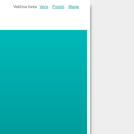
Veličina fonta
Veće
Poništi
Manje