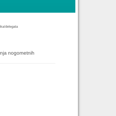
ika/delegata
vanja nogometnih