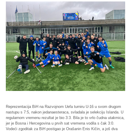
Reprezentacija BiH na Razvojnom Uefa turniru U-16 u svom drugom
nastupu s 7:5, nakon jedanaesteraca, svladala je selekciju Islanda. U
regularnom vremenu rezultat je bio 3:3. Bila je to vrlo čudna utakmica,
jer je Bosna i Hercegovina u prvih sat vremena vodila s čak 3:0.
Vodeći zgoditak za BiH postigao je Orašanin Enis Kičin, a još dva