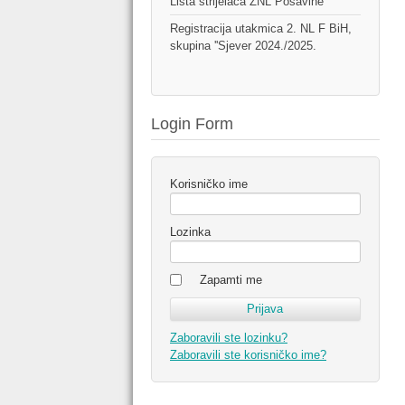
Lista strijelaca ŽNL Posavine
Registracija utakmica 2. NL F BiH,
skupina ''Sjever 2024./2025.
Login Form
Korisničko ime
Lozinka
Zapamti me
Zaboravili ste lozinku?
Zaboravili ste korisničko ime?