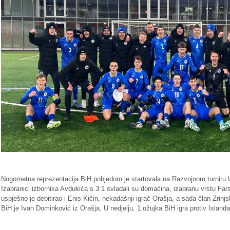
Nogometna reprezentacija BiH pobjedom je startovala na Razvojnom turniru
Izabranici izbornika Avdukića s 3:1 svladali su domaćina, izabranu vrstu Far
uspješno je debitirao i Enis Kičin, nekadašnji igrač Orašja, a sada član Zrinj
BiH je Ivan Dominković iz Orašja. U nedjelju, 1.ožujka BiH igra protiv Islanda