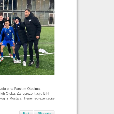
 Uefa-e na Farskim Otocima.
skih Otoka. Za reprezentaciju BiH
skog iz Mostara. Trener reprezentacije
.
Pret
Sljedeće