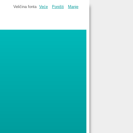
Veličina fonta
Veće
Poništi
Manje