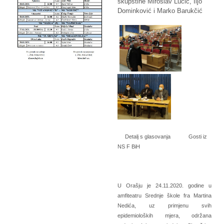
skupštine Miroslav Lucić, Iljo
Dominković i Marko Barukčić
Detalj s glasovanja Gosti iz
NS F BiH
U Orašju je 24.11.2020. godine u
amfiteatru Srednje škole fra Martina
Nedića, uz primjenu svih
epidemioloških mjera, održana