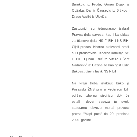
Barukčić iz Pruda, Goran Dujak iz
Odžaka, Damir Čaušević iz Brčkog i
Drago Ageljić iz Ulovića.
Zastupnici su jednoglasno izabrali
Pravna tijela saveza, kao i kandidate
za članove tijela NS F BiH i NS BiH.
Cijeli proces izborne aktivnosti pratili
su i predstavnici Izborne komisije NS
F BiH, Ljuban Frljić iz Viteza i Šerif
Nadarević iz Cazina, te kao gost Eldin
Baković, glavni tajnik NS F BiH.
Na kraju treba istaknuti kako je
Posavski ŽNS prvi u Federaciji BiH
održao izbornu sjednicu, dok će
ostalih devet saveza tu svoju
statutarnu obvezu morati provesti
prema "Mapi puta" do 20. prosinca
2020. godine.