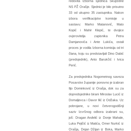
redovita Izborna sjednica Skupštine
NS PŽ Orašje. Sjednici je bilo prisutno
33 od ukupno 35 zastupnika. Nakon
izbora verifikacijske komisije u
sastavu: Marko Matanović, Mato
Kopić i Mahir Klepić, te dvojice
ovjerovitelja zapisnika Petra
Damjanovića i Ante Lukića, ostali
proces je vodila Izborna komisija od tri
člana, koju su predstavljali Dino Dabić
(predsjednik), Anto Barukčić i Ivica
Perić.
Za predsjednika Nogometnog saveza
Posavske županije ponovno je izabran
Iljo Dominković iz Orašja, dok su za
dopredsjednike birani Miroslav Lucić iz
Domaljevca i Davor Ilić iz Odžaka. Uz
pobrojane, u novi četverogodišnji
saziv Izvršnog odbora izabrani su,
još: Dragan Anđelić iz Donje Mahale,
Luka Pejičić iz Matića, Omer Nurkić iz
Orašja, Dejan Džijan iz Boka, Marko