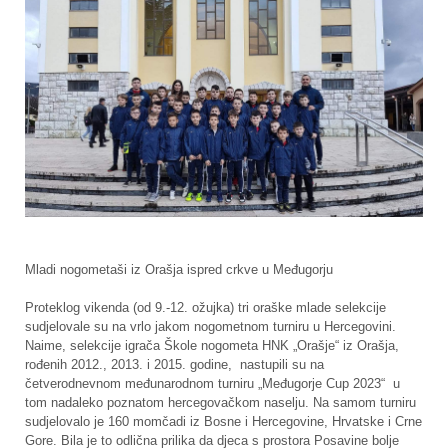
Mladi nogometaši iz Orašja ispred crkve u Međugorju
Proteklog vikenda (od 9.-12. ožujka) tri oraške mlade selekcije
sudjelovale su na vrlo jakom nogometnom turniru u Hercegovini.
Naime, selekcije igrača Škole nogometa HNK „Orašje“ iz Orašja,
rođenih 2012., 2013. i 2015. godine, nastupili su na
četverodnevnom međunarodnom turniru „Međugorje Cup 2023“ u
tom nadaleko poznatom hercegovačkom naselju. Na samom turniru
sudjelovalo je 160 momčadi iz Bosne i Hercegovine, Hrvatske i Crne
Gore. Bila je to odlična prilika da djeca s prostora Posavine bolje