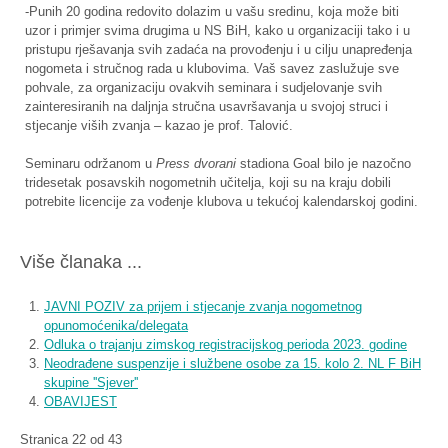
-Punih 20 godina redovito dolazim u vašu sredinu, koja može biti
uzor i primjer svima drugima u NS BiH, kako u organizaciji tako i u
pristupu rješavanja svih zadaća na provođenju i u cilju unapređenja
nogometa i stručnog rada u klubovima. Vaš savez zaslužuje sve
pohvale, za organizaciju ovakvih seminara i sudjelovanje svih
zainteresiranih na daljnja stručna usavršavanja u svojoj struci i
stjecanje viših zvanja – kazao je prof. Talović.
Seminaru održanom u
Press dvorani
stadiona Goal bilo je nazočno
tridesetak posavskih nogometnih učitelja, koji su na kraju dobili
potrebite licencije za vođenje klubova u tekućoj kalendarskoj godini.
Više članaka ...
JAVNI POZIV za prijem i stjecanje zvanja nogometnog
opunomoćenika/delegata
Odluka o trajanju zimskog registracijskog perioda 2023. godine
Neodrađene suspenzije i službene osobe za 15. kolo 2. NL F BiH
skupine ''Sjever''
OBAVIJEST
Stranica 22 od 43