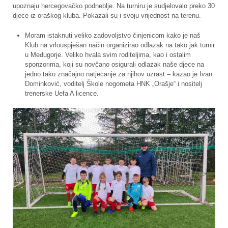
upoznaju hercegovačko podneblje. Na turniru je sudjelovalo preko 30
djece iz oraškog kluba. Pokazali su i svoju vrijednost na terenu.
Moram istaknuti veliko zadovoljstvo činjenicom kako je naš
Klub na vrlouspješan način organizirao odlazak na tako jak turnir
u Međugorje. Veliko hvala svim roditeljima, kao i ostalim
sponzorima, koji su novčano osigurali odlazak naše djece na
jedno tako značajno natjecanje za njihov uzrast – kazao je Ivan
Dominković, voditelj Škole nogometa HNK „Orašje“ i nositelj
trenerske Uefa A licence.