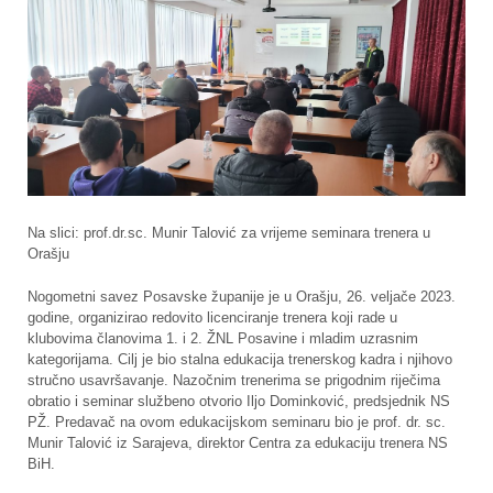
Na slici: prof.dr.sc. Munir Talović za vrijeme seminara trenera u
Orašju
Nogometni savez Posavske županije je u Orašju, 26. veljače 2023.
godine, organizirao redovito licenciranje trenera koji rade u
klubovima članovima 1. i 2. ŽNL Posavine i mladim uzrasnim
kategorijama. Cilj je bio stalna edukacija trenerskog kadra i njihovo
stručno usavršavanje. Nazočnim trenerima se prigodnim riječima
obratio i seminar službeno otvorio Iljo Dominković, predsjednik NS
PŽ. Predavač na ovom edukacijskom seminaru bio je prof. dr. sc.
Munir Talović iz Sarajeva, direktor Centra za edukaciju trenera NS
BiH.