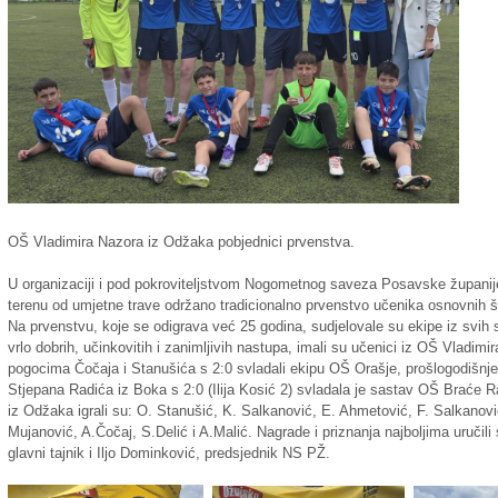
OŠ Vladimira Nazora iz Odžaka pobjednici prvenstva.
U organizaciji i pod pokroviteljstvom Nogometnog saveza Posavske županije 
terenu od umjetne trave održano tradicionalno prvenstvo učenika osnovni
Na prvenstvu, koje se odigrava već 25 godina, sudjelovale su ekipe iz svi
vrlo dobrih, učinkovitih i zanimljivih nastupa, imali su učenici iz OŠ Vladimi
pogocima Čočaja i Stanušića s 2:0 svladali ekipu OŠ Orašje, prošlogodišnj
Stjepana Radića iz Boka s 2:0 (Ilija Kosić 2) svladala je sastav OŠ Braće
iz Odžaka igrali su: O. Stanušić, K. Salkanović, E. Ahmetović, F. Salkanović
Mujanović, A.Čočaj, S.Delić i A.Malić. Nagrade i priznanja najboljima uruči
glavni tajnik i Iljo Dominković, predsjednik NS PŽ.