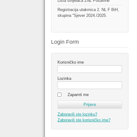
Lista strijelaca ŽNL Posavine
Registracija utakmica 2. NL F BiH,
skupina ''Sjever 2024./2025.
Login Form
Korisničko ime
Lozinka
Zapamti me
Zaboravili ste lozinku?
Zaboravili ste korisničko ime?