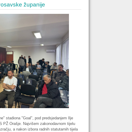
osavske županije
ne" stadiona "Goal", pod predsjedanjem Ilje
NS PŽ Orašje. Najvišem zakonodavnom tijelu
čju, a nakon izbora radnih statutarnih tijela