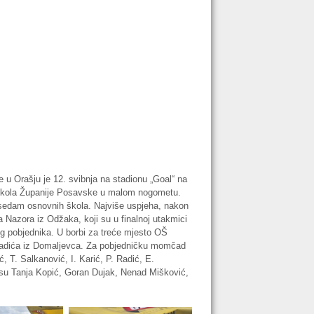
u Orašju je 12. svibnja na stadionu „Goal“ na
h škola Županije Posavske u malom nogometu.
h sedam osnovnih škola. Najviše uspjeha, nakon
ra Nazora iz Odžaka, koji su u finalnoj utakmici
eg pobjednika. U borbi za treće mjesto OŠ
 Radića iz Domaljevca. Za pobjedničku momčad
, T. Salkanović, I. Karić, P. Radić, E.
li su Tanja Kopić, Goran Dujak, Nenad Mišković,