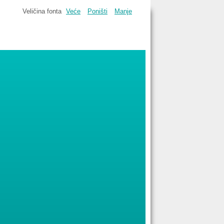
Veličina fonta
Veće
Poništi
Manje