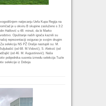
vogodišnjem natjecanju Uefa Kupa Regija na
 momčad je u okviru B skupine zasluženo s 3:2
din Halilović u 48. minuti, da bi Marko
vodstvo. Opuštanje naših igrača kaznili su
našoj reprezentaciji osigurao je svojim drugim
 Za selekciju NS PŽ Orašje nastupili su: M.
 Buljubašić (od 68. M.Vidović), S. Aleksić (od
adžajlić (od 46. M. Augustinović). Naša
rotiv pobjednika susreta između selekcija Tuzle
tiv selekcije iz Doboja