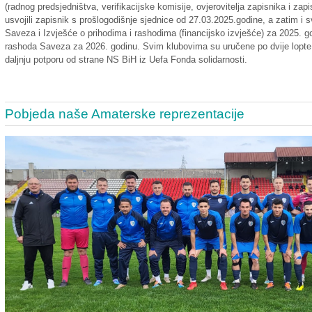
(radnog predsjedništva, verifikacijske komisije, ovjerovitelja zapisnika i za
usvojili zapisnik s prošlogodišnje sjednice od 27.03.2025.godine, a zatim i s
Saveza i Izvješće o prihodima i rashodima (financijsko izvješće) za 2025. god
rashoda Saveza za 2026. godinu. Svim klubovima su uručene po dvije lopte, 
daljnju potporu od strane NS BiH iz Uefa Fonda solidarnosti.
Pobjeda naše Amaterske reprezentacije