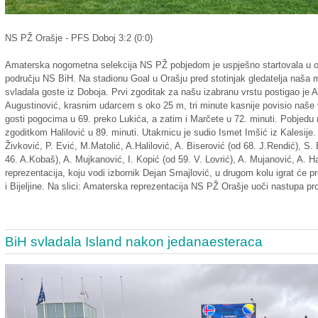
NS PŽ Orašje - PFS Doboj 3:2 (0:0)
Amaterska nogometna selekcija NS PŽ pobjedom je uspješno startovala u o
području NS BiH. Na stadionu Goal u Orašju pred stotinjak gledatelja naša
svladala goste iz Doboja. Prvi zgoditak za našu izabranu vrstu postigao je A
Augustinović, krasnim udarcem s oko 25 m, tri minute kasnije povisio naše 
gosti pogocima u 69. preko Lukića, a zatim i Marčete u 72. minuti. Pobjedu 
zgoditkom Halilović u 89. minuti. Utakmicu je sudio Ismet Imšić iz Kalesije.
Živković, P. Ević, M.Matolić, A.Halilović, A. Biserović (od 68. J.Rendić), S.
46. A.Kobaš), A. Mujkanović, I. Kopić (od 59. V. Lovrić), A. Mujanović, A. H
reprezentacija, koju vodi izbornik Dejan Smajlović, u drugom kolu igrat će p
i Bijeljine. Na slici: Amaterska reprezentacija NS PŽ Orašje uoči nastupa pro
BiH svladala Island nakon jedanaesteraca