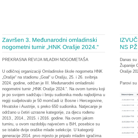
Završen 3. Međunarodni omladinski
IZVUČ
nogometni turnir „HNK Orašje 2024.“
NS PŽ
PREKRASNA REVIJA MLADIH NOGOMETAŠA
Danas su
Županije 
Orašje 20
U odličnoj organizaciji Omladinske škole nogometa HNK
„Orašje“ na stadionu „Goal“ u Orašju, 25. i 26. svibnja
2024. godine, održan je III. Međunarodni omladinski
Parovi su 
nogometni turnir „HNK Orašje 2024.“. Na ovom turniru koji
je po svojem sadržaju i broju sudionika među najboljima u
regiji sudjelovalo je 50 momčadi iz Bosne i Hercegovine,
Hrvatske i Austrije, s preko 650 sudionika. Natjecanje je
održano u četiri uzrasne kategorije, za djecu rođenu
2013., 2014., 2015. i 2016. godine. Na ovom jakom
turniru, u ovom razdoblju najvećem u BiH, posebice su
se istakle dvije oraške mlade selekcije. U kategoriji
generacije 2014. prvo mjesto je pripalo mladim igračima