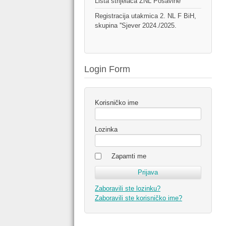
Lista strijelaca ŽNL Posavine
Registracija utakmica 2. NL F BiH,
skupina ''Sjever 2024./2025.
Login Form
Korisničko ime
Lozinka
Zapamti me
Zaboravili ste lozinku?
Zaboravili ste korisničko ime?