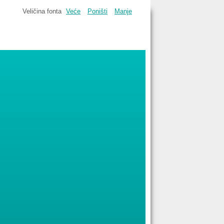
Veličina fonta
Veće
Poništi
Manje