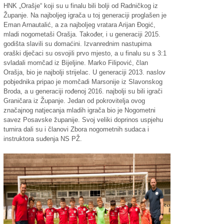
HNK „Orašje“ koji su u finalu bili bolji od Radničkog iz
Županje. Na najboljeg igrača u toj generaciji proglašen je
Eman Arnautalić, a za najboljeg vratara Arijan Đogić,
mladi nogometaši Orašja. Također, i u generaciji 2015.
godišta slavili su domaćini. Izvanrednim nastupima
oraški dječaci su osvojili prvo mjesto, a u finalu su s 3:1
svladali momčad iz Bijeljine. Marko Filipović, član
Orašja, bio je najbolji strijelac. U generaciji 2013. naslov
pobjednika pripao je momčadi Marsonije iz Slavonskog
Broda, a u generaciji rođenoj 2016. najbolji su bili igrači
Graničara iz Županje. Jedan od pokrovitelja ovog
značajnog natjecanja mladih igrača bio je Nogometni
savez Posavske županije. Svoj veliki doprinos uspjehu
turnira dali su i članovi Zbora nogometnih sudaca i
instruktora suđenja NS PŽ.