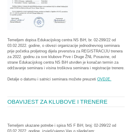
Temeljem dopisa Edukacijskog centra NS BiH, br. 02-299/22 od
03.02.2022. godine, o obvezi organizacije jednodnevnog seminara
prije početka proljetnog dijela prvenstva za REGISTRACIJU trenera
za 2022. godinu za sve klubove Prve i Druge ŽNL Posavine, od
strane Edukacijskog centra NS BiH utvrđen je konačan termin za
održavanje seminara i visina troškova seminara i registracije trenere.
Detalje o datumu i satnici seminara možete preuzeti
OVDJE.
OBAVIJEST ZA KLUBOVE I TRENERE
Temeljem ukazane potrebe i spisa NS F BiH, broj: 02-299/22 od
03.02.2022. godine, izvješćujemo Vas o sljedećem: