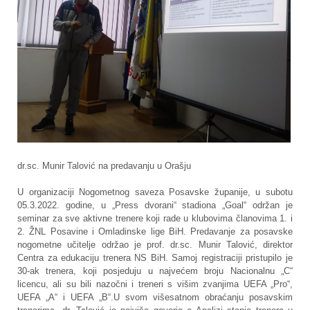
dr.sc. Munir Talović na predavanju u Orašju
U organizaciji Nogometnog saveza Posavske županije, u subotu
05.3.2022. godine, u „Press dvorani“ stadiona „Goal“ održan je
seminar za sve aktivne trenere koji rade u klubovima članovima 1. i
2. ŽNL Posavine i Omladinske lige BiH. Predavanje za posavske
nogometne učitelje održao je prof. dr.sc. Munir Talović, direktor
Centra za edukaciju trenera NS BiH. Samoj registraciji pristupilo je
30-ak trenera, koji posjeduju u najvećem broju Nacionalnu „C“
licencu, ali su bili nazočni i treneri s višim zvanjima UEFA „Pro“,
UEFA „A“ i UEFA „B“.U svom višesatnom obraćanju posavskim