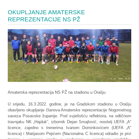
OKUPLJANJE AMATERSKE
REPREZENTACIJE NS PŽ
Amaterska reprezentacija NS PŽ na stadionu u Orašju
U srijedu, 16.3.2022. godine, je na Gradskom stadionu u Orašju
obavljeno okupljanje članova Amaterske reprezentacije Nogometnog
saveza Posavske županije. Pod svjetlošću reflektora, na odličnom
travnjaku NK „Hajduk“, izbornik Dejan Smajlović, nositelj UEFA „A“
licence, zajedno s trenerima Ivanom Dominkovićem (UEFA „A“
licenca) i Matijasom Pejićem (Nacionalna C licenca) odradio je prvi