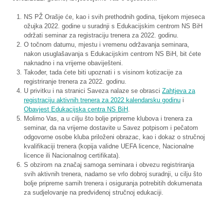
NS PŽ Orašje će, kao i svih prethodnih godina, tijekom mjeseca
ožujka 2022. godine u suradnji s Edukacijskim centrom NS BiH
održati seminar za registraciju trenera za 2022. godinu.
O točnom datumu, mjestu i vremenu održavanja seminara,
nakon usuglašavanja s Edukacijskim centrom NS BiH, bit ćete
naknadno i na vrijeme obaviješteni.
Također, tada ćete biti upoznati i s visinom kotizacije za
registriranje trenera za 2022. godinu.
U privitku i na stranici Saveza nalaze se obrasci
Zahtjeva za
registraciju aktivnih trenera za 2022 kalendarsku godinu
i
Obavjest Edukacijska centra NS BiH
.
Molimo Vas, a u cilju što bolje pripreme klubova i trenera za
seminar, da na vrijeme dostavite u Savez potpisom i pečatom
odgovorne osobe kluba priloženi obrazac, kao i dokaz o stručnoj
kvalifikaciji trenera (kopija validne UEFA licence, Nacionalne
licence ili Nacionalnog certifikata).
S obzirom na značaj samoga seminara i obvezu registriranja
svih aktivnih trenera, nadamo se vrlo dobroj suradnji, u cilju što
bolje pripreme samih trenera i osiguranja potrebitih dokumenata
za sudjelovanje na predviđenoj stručnoj edukaciji.