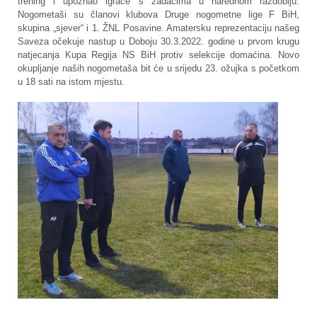
trening i upoznao igrače s zadacima u narednom razdoblju.
Nogometaši su članovi klubova Druge nogometne lige F BiH,
skupina „sjever“ i 1. ŽNL Posavine. Amatersku reprezentaciju našeg
Saveza očekuje nastup u Doboju 30.3.2022. godine u prvom krugu
natjecanja Kupa Regija NS BiH protiv selekcije domaćina. Novo
okupljanje naših nogometaša bit će u srijedu 23. ožujka s početkom
u 18 sati na istom mjestu.