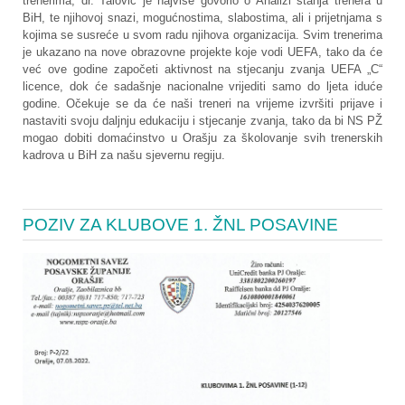
trenerima, dr. Talović je najviše govorio o Analizi stanja trenera u
BiH, te njihovoj snazi, mogućnostima, slabostima, ali i prijetnjama s
kojima se susreće u svom radu njihova organizacija. Svim trenerima
je ukazano na nove obrazovne projekte koje vodi UEFA, tako da će
već ove godine započeti aktivnost na stjecanju zvanja UEFA „C“
licence, dok će sadašnje nacionalne vrijediti samo do ljeta iduće
godine. Očekuje se da će naši treneri na vrijeme izvršiti prijave i
nastaviti svoju daljnju edukaciju i stjecanje zvanja, tako da bi NS PŽ
mogao dobiti domaćinstvo u Orašju za školovanje svih trenerskih
kadrova u BiH za našu sjevernu regiju.
POZIV ZA KLUBOVE 1. ŽNL POSAVINE