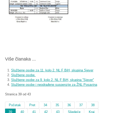
Više članaka ...
Službene osobe za 11. kolo 2. NL F BiH, skupina Sjever
Službene osobe.
Službene osobe za 9. kolo 2. NL F BiH, skupina ''Sjever''
Službene osobe i neodrađene suspenzije za ŽNL Posavina
Stranica 39 od 43
Početak
Pret
34
35
36
37
38
39
40
41
42
43
Sljedeće
Kraj