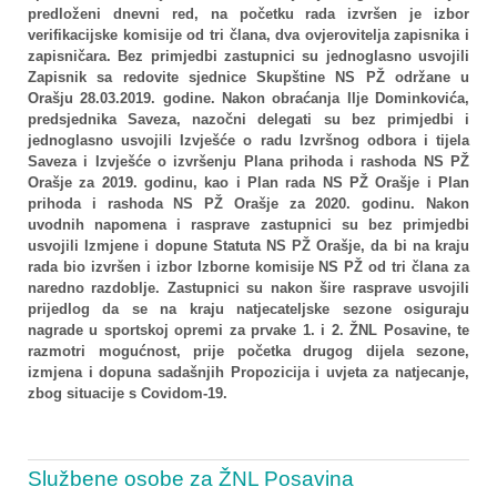
predloženi dnevni red, na početku rada izvršen je izbor
verifikacijske komisije od tri člana, dva ovjerovitelja zapisnika i
zapisničara. Bez primjedbi zastupnici su jednoglasno usvojili
Zapisnik sa redovite sjednice Skupštine NS PŽ održane u
Orašju 28.03.2019. godine. Nakon obraćanja Ilje Dominkovića,
predsjednika Saveza, nazočni delegati su bez primjedbi i
jednoglasno usvojili Izvješće o radu Izvršnog odbora i tijela
Saveza i Izvješće o izvršenju Plana prihoda i rashoda NS PŽ
Orašje za 2019. godinu, kao i Plan rada NS PŽ Orašje i Plan
prihoda i rashoda NS PŽ Orašje za 2020. godinu. Nakon
uvodnih napomena i rasprave zastupnici su bez primjedbi
usvojili Izmjene i dopune Statuta NS PŽ Orašje, da bi na kraju
rada bio izvršen i izbor Izborne komisije NS PŽ od tri člana za
naredno razdoblje. Zastupnici su nakon šire rasprave usvojili
prijedlog da se na kraju natjecateljske sezone osiguraju
nagrade u sportskoj opremi za prvake 1. i 2. ŽNL Posavine, te
razmotri mogućnost, prije početka drugog dijela sezone,
izmjena i dopuna sadašnjih Propozicija i uvjeta za natjecanje,
zbog situacije s Covidom-19.
Službene osobe za ŽNL Posavina