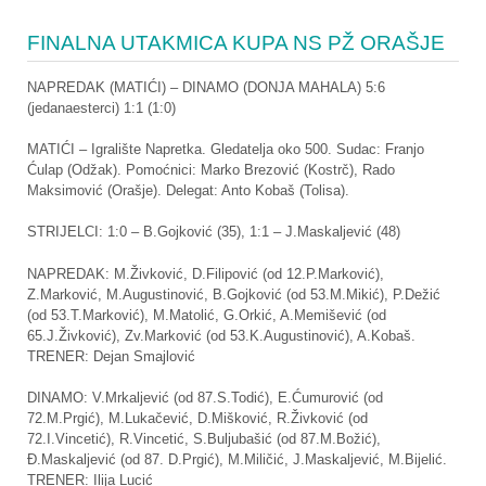
FINALNA UTAKMICA KUPA NS PŽ ORAŠJE
NAPREDAK (MATIĆI) – DINAMO (DONJA MAHALA) 5:6
(jedanaesterci) 1:1 (1:0)
MATIĆI – Igralište Napretka. Gledatelja oko 500. Sudac: Franjo
Ćulap (Odžak). Pomoćnici: Marko Brezović (Kostrč), Rado
Maksimović (Orašje). Delegat: Anto Kobaš (Tolisa).
STRIJELCI: 1:0 – B.Gojković (35), 1:1 – J.Maskaljević (48)
NAPREDAK: M.Živković, D.Filipović (od 12.P.Marković),
Z.Marković, M.Augustinović, B.Gojković (od 53.M.Mikić), P.Dežić
(od 53.T.Marković), M.Matolić, G.Orkić, A.Memišević (od
65.J.Živković), Zv.Marković (od 53.K.Augustinović), A.Kobaš.
TRENER: Dejan Smajlović
DINAMO: V.Mrkaljević (od 87.S.Todić), E.Ćumurović (od
72.M.Prgić), M.Lukačević, D.Mišković, R.Živković (od
72.I.Vincetić), R.Vincetić, S.Buljubašić (od 87.M.Božić),
Đ.Maskaljević (od 87. D.Prgić), M.Miličić, J.Maskaljević, M.Bijelić.
TRENER: Ilija Lucić