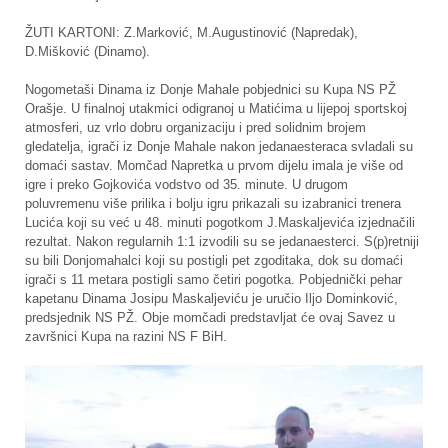
ŽUTI KARTONI: Z.Marković, M.Augustinović (Napredak),
D.Mišković (Dinamo).
Nogometaši Dinama iz Donje Mahale pobjednici su Kupa NS PŽ
Orašje. U finalnoj utakmici odigranoj u Matićima u lijepoj sportskoj
atmosferi, uz vrlo dobru organizaciju i pred solidnim brojem
gledatelja, igrači iz Donje Mahale nakon jedanaesteraca svladali su
domaći sastav. Momčad Napretka u prvom dijelu imala je više od
igre i preko Gojkovića vodstvo od 35. minute. U drugom
poluvremenu više prilika i bolju igru prikazali su izabranici trenera
Lucića koji su već u 48. minuti pogotkom J.Maskaljevića izjednačili
rezultat. Nakon regularnih 1:1 izvodili su se jedanaesterci. S(p)retniji
su bili Donjomahalci koji su postigli pet zgoditaka, dok su domaći
igrači s 11 metara postigli samo četiri pogotka. Pobjednički pehar
kapetanu Dinama Josipu Maskaljeviću je uručio Iljo Dominković,
predsjednik NS PŽ. Obje momčadi predstavljat će ovaj Savez u
završnici Kupa na razini NS F BiH.