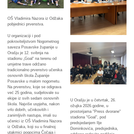
OŠ Vladimira Nazora iz Odžaka
pobjednici prvenstva.
U organizaciji i pod
pokroviteljstvom Nogometnog
saveza Posavske županije u
Orašju je 12. svibnja na
stadionu „Goal“ na terenu od
umjetne trave održano
tradicionalno prvenstvo učenika
osnovnih škola Županije
Posavske u malom nogometu.
Na prvenstvu, koje se odigrava
već 25 godina, sudjelovale su
ekipe iz svih sedam osnovnih
U Orašju je u četvrtak, 26.
škola. Najviše uspjeha, nakon
ožujka 2026.godine, u
vrlo dobrih, učinkovitih i
prostorijama "Press dvorane"
zanimljivih nastupa, imali su
stadiona "Goal", pod
učenici iz OŠ Vladimira Nazora
predsjedanjem Ilje
iz Odžaka, koji su u finalnoj
Dominkovića, predsjednika,
utakmici pogocima Čočaja i