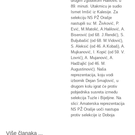
drugim zgoditkom Halilović u
89. minuti. Utakmicu je sudio
Ismet Imšić iz Kalesije. Za
selekciju NS PŽ Orašje
nastupili su: M. Živković, P.
Ević, M.Matolić, A.Halilović, A.
Biserović (od 68. J.Rendić), S.
Buljubašić (od 68. M.Vidović),
S. Aleksić (od 46. A.Kobaš), A.
Mujkanović, I. Kopić (od 59. V.
Lovrić), A. Mujanović, A.
Hadžajlić (od 46. M.
Augustinović). Naša
reprezentacija, koju vodi
izbornik Dejan Smajlović, u
drugom kolu igrat će protiv
pobjednika susreta između
selekcija Tuzle i Bijeljine. Na
slici: Amaterska reprezentacija
NS PŽ Orašje uoči nastupa
protiv selekcije iz Doboja
Više članaka ...