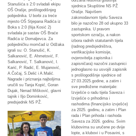
održana redovita godišnja
Stanušića s 2:0 svladali ekipu
sjednica Skupštine NS PŽ
OŠ Orašje, prošlogodišnjeg
Orašje. Najvišem
pobjednika. U borbi za treće
zakonodavnom tijelu Saveza
mjesto OŠ Stjepana Radića iz
bilo je nazočno 28 od ukupno 33
Boka s 2:0 (Ilija Kosić 2)
zastupnika. U pravom
svladala je sastav OŠ Braće
sportskom ozračju, a nakon
Radića iz Domaljevca. Za
izbora radnih statutarnih tijela
pobjedničku momčad iz Odžaka
(radnog predsjedništva,
igrali su: O. Stanušić, K.
verifikacijske komisije,
Salkanović, E. Ahmetović, F.
ovjerovitelja zapisnika i
Salkanović, T. Salkanović, I.
zapisničara) nazočni zastupnici
Karić, P. Radić, E. Mujanović,
jednoglasno su usvojili zapisnik
A.Čočaj, S.Delić i A.Malić.
s prošlogodišnje sjednice od
Nagrade i priznanja najboljima
27.03.2025.godine, a zatim i
uručili su Tanja Kopić, Goran
sve predložene materijale:
Dujak, Nenad Mišković, glavni
Izvješće o radu tijela Saveza i
tajnik i Iljo Dominković,
Izvješće o prihodima i
predsjednik NS PŽ.
rashodima (financijsko izvješće)
za 2025. godinu, a zatim i Plan
rada i Plan prihoda i rashoda
Saveza za 2026. godinu. Svim
klubovima su uručene po dvije
lopte, a klubovi i u Posavini, s