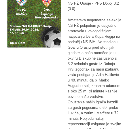
NS PŽ Orašje - PFS Doboj 3:2
(0:0)
Amaterska nogometna selekcija
NS PŽ pobjedom je uspješno
startovala u ovogodišnjem
natjecanju Uefa Kupa Regija na
području NS BiH. Na stadionu
Goal u Orašju pred stotinjak
gledatelja naša momčad je u
okviru B skupine zasluženo s
3:2 svladala goste iz Doboja.
Prvi zgoditak za našu izabranu
vrstu postigao je Adin Halilović
u 48. minuti, da bi Marko
Augustinović, krasnim udarcem
s oko 25 m, tri minute kasnije
povisio naše vodstvo.
Opuštanje naših igrača kaznili
su gosti pogocima u 69. preko
Lukića, a zatim i Marčete u 72.
minuti. Pobjedu našoj
reprezentaciji osigurao je svojim